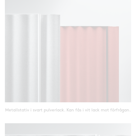
Metallstativ i svart pulverlack. Kan fås i vit lack mot förfrågan.