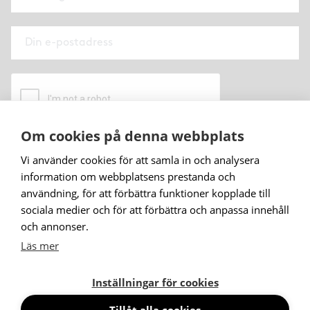
Om cookies på denna webbplats
När du prenumererar på vårt nyhetsbrev godkänner
Vi använder cookies för att samla in och analysera
du
vår personuppgiftspolicy
.
information om webbplatsens prestanda och
användning, för att förbättra funktioner kopplade till
Prenumerera
sociala medier och för att förbättra och anpassa innehåll
och annonser.
Läs mer
Inställningar för cookies
Tillåt alla cookies