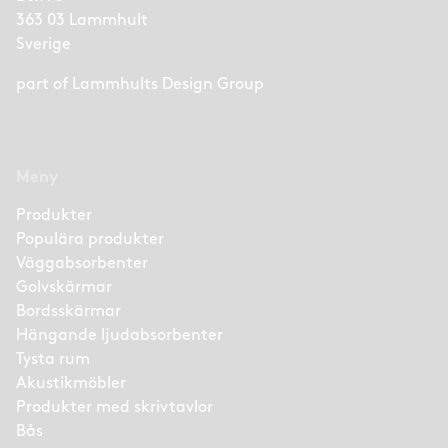
363 03 Lammhult
Sverige
part of
Lammhults Design Group
Meny
Produkter
Populära produkter
Väggabsorbenter
Golvskärmar
Bordsskärmar
Hängande ljudabsorbenter
Tysta rum
Akustikmöbler
Produkter med skrivtavlor
Bås