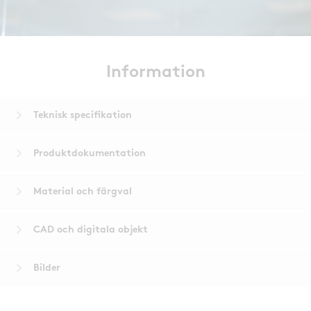
Information
keyboard_arrow_down
Teknisk specifikation
keyboard_arrow_down
Produktdokumentation
keyboard_arrow_down
Material och färgval
keyboard_arrow_down
CAD och digitala objekt
keyboard_arrow_down
Bilder