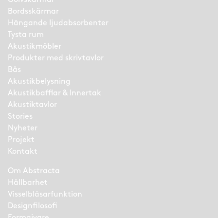
Bordsskärmar
Hängande ljudabsorbenter
Tysta rum
Akustikmöbler
Produkter med skrivtavlor
Bås
Akustikbelysning
Akustikbafflar & Innertak
Akustiktavlor
Stories
Nyheter
Projekt
Kontakt
Om Abstracta
Hållbarhet
Visselblåsarfunktion
Designfilosofi
Formgivare