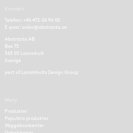
Kontakt
Telefon:
+46 472-26 96 00
E-post:
order@abstracta.se
Abstracta AB
Box 75
363 03 Lammhult
Sverige
part of
Lammhults Design Group
Meny
Produkter
Populära produkter
Väggabsorbenter
Golvskärmar