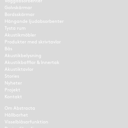
Väggabsorbenter
Golvskärmar
Bordsskärmar
Hängande ljudabsorbenter
Tysta rum
Akustikmöbler
Produkter med skrivtavlor
Bås
Akustikbelysning
Akustikbafflar & Innertak
Akustiktavlor
Stories
Nyheter
Projekt
Kontakt
Om Abstracta
Hållbarhet
Visselblåsarfunktion