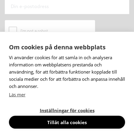
Om cookies på denna webbplats
När du prenumererar på vårt nyhetsbrev godkänner
Vi använder cookies för att samla in och analysera
du
vår personuppgiftspolicy
.
information om webbplatsens prestanda och
användning, för att förbättra funktioner kopplade till
Prenumerera
sociala medier och för att förbättra och anpassa innehåll
och annonser.
Läs mer
Inställningar för cookies
Tillåt alla cookies
© Abstracta AB, 2026