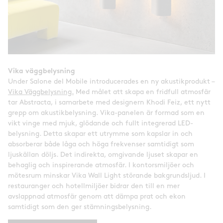
Vika väggbelysning
Under Salone del Mobile introducerades en ny akustikprodukt –
Vika Väggbelysning.
Med målet att skapa en fridfull atmosfär
tar Abstracta, i samarbete med designern Khodi Feiz, ett nytt
grepp om akustikbelysning. Vika-panelen är formad som en
vikt vinge med mjuk, glödande och fullt integrerad LED-
belysning. Detta skapar ett utrymme som kapslar in och
absorberar både låga och höga frekvenser samtidigt som
ljuskällan döljs. Det indirekta, omgivande ljuset skapar en
behaglig och inspirerande atmosfär. I kontorsmiljöer och
mötesrum minskar Vika Wall Light störande bakgrundsljud. I
restauranger och hotellmiljöer bidrar den till en mer
avslappnad atmosfär genom att dämpa prat och ekon
samtidigt som den ger stämningsbelysning.