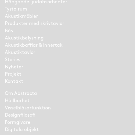
Hängande ljudabsorbenter
Tysta rum
Akustikmöbler
Produkter med skrivtavlor
Bås
Akustikbelysning
Akustikbafflar & Innertak
Akustiktavlor
Stories
Nyheter
Projekt
Kontakt
Om Abstracta
Hållbarhet
Visselblåsarfunktion
Designfilosofi
Formgivare
Digitala objekt