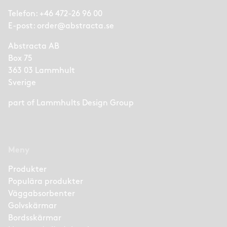
Telefon:
+46 472-26 96 00
E-post:
order@abstracta.se
Abstracta AB
Box 75
363 03 Lammhult
Sverige
part of
Lammhults Design Group
Meny
Produkter
Populära produkter
Väggabsorbenter
Golvskärmar
Bordsskärmar