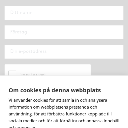
Om cookies på denna webbplats
När du prenumererar på vårt nyhetsbrev godkänner
Vi använder cookies för att samla in och analysera
du
vår personuppgiftspolicy
.
information om webbplatsens prestanda och
användning, för att förbättra funktioner kopplade till
Prenumerera
sociala medier och för att förbättra och anpassa innehåll
och annonser.