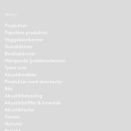
Meny
Produkter
Populära produkter
Väggabsorbenter
Golvskärmar
Bordsskärmar
Hängande ljudabsorbenter
Tysta rum
Akustikmöbler
Produkter med skrivtavlor
Bås
Akustikbelysning
Akustikbafflar & Innertak
Akustiktavlor
Stories
Nyheter