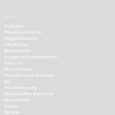
Meny
Produkter
Populära produkter
Väggabsorbenter
Golvskärmar
Bordsskärmar
Hängande ljudabsorbenter
Tysta rum
Akustikmöbler
Produkter med skrivtavlor
Bås
Akustikbelysning
Akustikbafflar & Innertak
Akustiktavlor
Stories
Nyheter