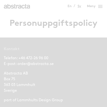
menu
En
Sv
Meny
Personuppgiftspolicy
Kontakt
Telefon:
+46 472-26 96 00
E-post:
order@abstracta.se
Abstracta AB
Box 75
363 03 Lammhult
Sverige
part of
Lammhults Design Group