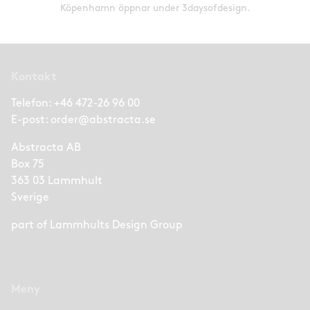
Köpenhamn öppnar under 3daysofdesign.
Kontakt
Telefon:
+46 472-26 96 00
E-post:
order@abstracta.se
Abstracta AB
Box 75
363 03 Lammhult
Sverige
part of
Lammhults Design Group
Meny