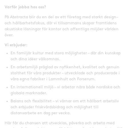
Varför jobba hos oss?
På Abstracta blir du en del av ett företag med starkt design-
och hållbarhetsfokus, där vi tillsammans skapar framtidens
akustiska lösningar för kontor och offentliga miljöer världen
över.
Vi erbjuder:
En familjär kultur med stora möjligheter – där din kunskap
och dina idéer välkomnas.
En arbetsmiljö präglad av nyfikenhet, kvalitet och genuin
stolthet för våra produkter – utvecklade och producerade i
våra egna fabriker i Lammhult och Forserum.
En internationell miljö – vi arbetar nära både nordiska och
globala marknader.
Balans och flexibilitet – vi värnar om ett hållbart arbetsliv
och erbjuder friskvårdsbidrag och möjlighet till
distansarbete en dag per vecka.
Här får du chansen att utvecklas, påverka och arbeta med