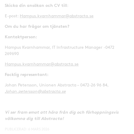
Skicka din ansökan och CV till
:
E-post:
Hampus.kvarnhammar@abstracta.se
Om du har frågor om tjänsten?
Kontaktperson:
Hampus Kvarnhammar, IT Infrastructure Manager -0472
269690
Hampus.kvarnhammar@abstracta.se
Facklig representant:
Johan Petersson, Unionen Abstracta – 0472-26 96 84,
Johan.petersson@abstracta.se
Vi ser fram emot att höra från dig och förhoppningsvis
välkomna dig till Abstracta!
PUBLICERAD:
6 MARS 2026