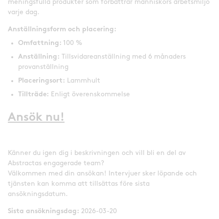
meningsfulla produkter som förbättrar människors arbetsmiljö
varje dag.
Anställningsform och placering:
Omfattning:
100 %
Anställning:
Tillsvidareanställning med 6 månaders
provanställning
Placeringsort:
Lammhult
Tillträde:
Enligt överenskommelse
Ansök nu!
Känner du igen dig i beskrivningen och vill bli en del av
Abstractas engagerade team?
Välkommen med din ansökan! Intervjuer sker löpande och
tjänsten kan komma att tillsättas före sista
ansökningsdatum.
Sista ansökningsdag:
2026-03-20