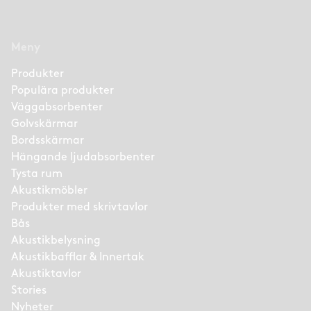
Meny
Produkter
Populära produkter
Väggabsorbenter
Golvskärmar
Bordsskärmar
Hängande ljudabsorbenter
Tysta rum
Akustikmöbler
Produkter med skrivtavlor
Bås
Akustikbelysning
Akustikbafflar & Innertak
Akustiktavlor
Stories
Nyheter