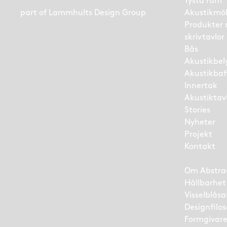
Tysta rum
part of
Lammhults Design Group
Akustikmö
Produkter
skrivtavlor
Bås
Akustikbel
Akustikbaf
Innertak
Akustiktav
Stories
Nyheter
Projekt
Kontakt
Om Abstra
Hållbarhet
Visselblås
Designfilos
Formgivar