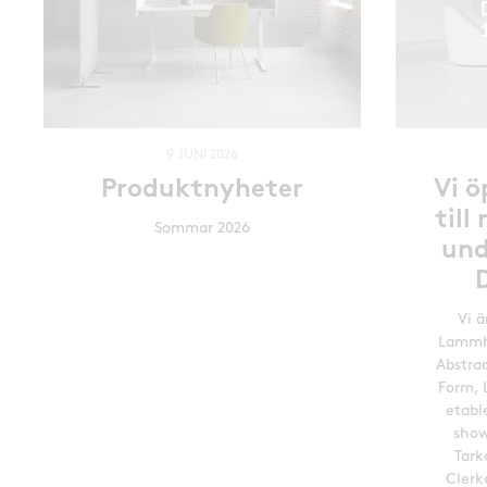
9 JUNI 2026
Produktnyheter
Vi 
til
Sommar 2026
und
Vi ä
Lammh
Abstra
Form, 
etabl
show
Tark
Clerk