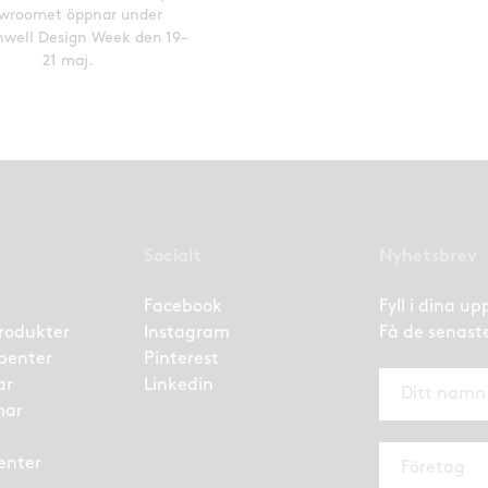
wroomet öppnar under
nwell Design Week den 19–
21 maj.
Socialt
Nyhetsbrev
Facebook
Fyll i dina u
rodukter
Instagram
Få de senast
benter
Pinterest
ar
Linkedin
mar
enter