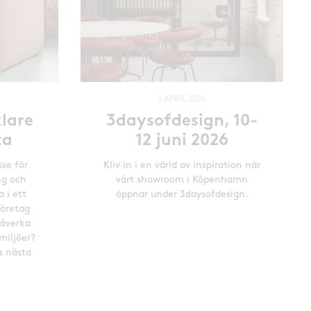
1 APRIL 2026
lare
3daysofdesign, 10-
ta
12 juni 2026
sse för
Kliv in i en värld av inspiration när
ng och
vårt showroom i Köpenhamn
a i ett
öppnar under 3daysofdesign.
företag
påverka
miljöer?
s nästa
.