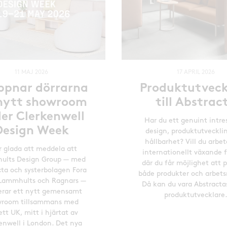
11 MAJ 2026
17 APRIL 2026
öppnar dörrarna
Produktutveck
l nytt showroom
till Abstrac
er Clerkenwell
Har du ett genuint intre
Design Week
design, produktutveckli
hållbarhet? Vill du arbet
r glada att meddela att
internationellt växande 
ults Design Group — med
där du får möjlighet att 
cta och systerbolagen Fora
både produkter och arbets
Lammhults och Ragnars —
Då kan du vara Abstracta
erar ett nytt gemensamt
produktutvecklare
room tillsammans med
ett UK, mitt i hjärtat av
enwell i London. Det nya