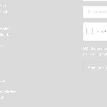
bler
 med
ysning
flar &
lor
När du prenu
personuppgif
Prenumer
cta
arfunktion
ofi
e