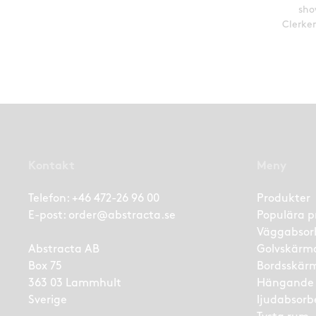
sho
Clerke
Kontakt
Meny
Telefon:
+46 472-26 96 00
Produkter
E-post:
order@abstracta.se
Populära p
Väggabsor
Abstracta AB
Golvskärm
Box 75
Bordsskär
363 03 Lammhult
Hängande
Sverige
ljudabsorb