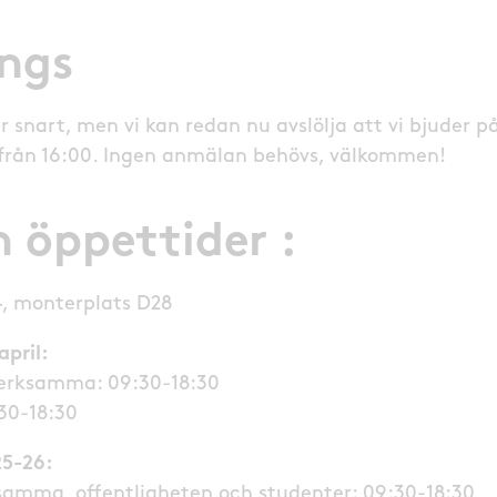
ngs
nart, men vi kan redan nu avslölja att vi bjuder p
från 16:00. Ingen anmälan behövs, välkommen!
h öppettider :
4, monterplats D28
pril:
verksamma: 09:30-18:30
30-18:30
25-26:
samma, offentligheten och studenter: 09:30-18:30