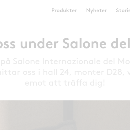
Produkter
Nyheter
Stori
ss under Salone de
på Salone Internazionale del Mo
hittar oss i hall 24, monter D28, 
emot att träffa dig!