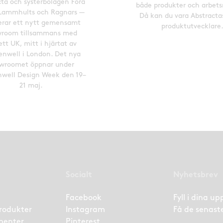
cta och systerbolagen Fora
både produkter och arbets
Lammhults och Ragnars —
Då kan du vara Abstracta
erar ett nytt gemensamt
produktutvecklare
room tillsammans med
ett UK, mitt i hjärtat av
enwell i London. Det nya
wroomet öppnar under
nwell Design Week den 19–
21 maj.
Socialt
Nyhetsbrev
Facebook
Fyll i dina u
rodukter
Instagram
Få de senast
benter
Pinterest