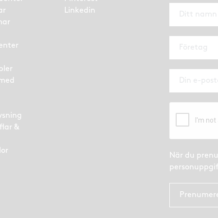
ar
Linkedin
mar
enter
bler
 med
ysning
flar &
lor
När du prenu
personuppgif
Prenumer