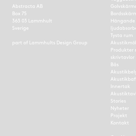
Abstracta AB
Golvskärm
Box 75
Bordsskär
363 03 Lammhult
Hängande
Sverige
ljudabsorb
Tysta rum
part of
Lammhults Design Group
Akustikmö
Produkter
skrivtavlor
Bås
Akustikbel
Akustikbaf
Innertak
Akustiktav
Stories
Nyheter
Projekt
Kontakt