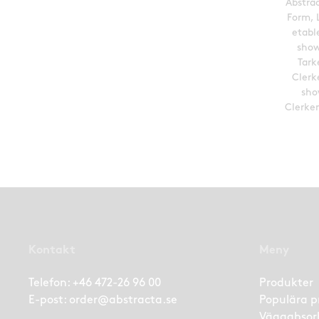
Abstra
Form, 
etabl
show
Tark
Clerk
sho
Clerke
Kontakt
Meny
Telefon:
+46 472-26 96 00
Produkter
E-post:
order@abstracta.se
Populära p
Väggabsor