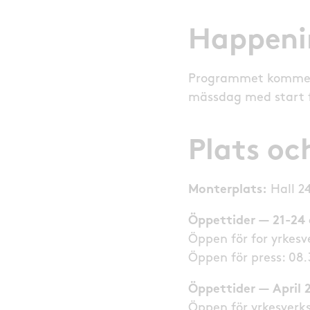
Happeni
Programmet kommer s
mässdag med start 
Plats oc
Monterplats:
Hall 2
Öppettider — 21-24 a
Öppen för for yrkes
Öppen för press: 08.
Öppettider — April 
Öppen för yrkesverk