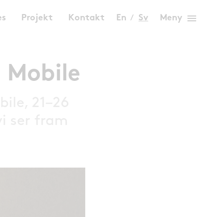
menu
es
Projekt
Kontakt
En
Sv
Meny
l Mobile
bile, 21–26
vi ser fram