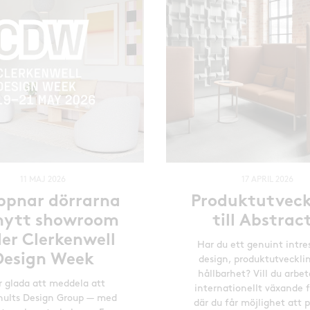
11 MAJ 2026
17 APRIL 2026
öppnar dörrarna
Produktutveck
l nytt showroom
till Abstrac
er Clerkenwell
Har du ett genuint intre
Design Week
design, produktutveckli
hållbarhet? Vill du arbet
r glada att meddela att
internationellt växande 
ults Design Group — med
där du får möjlighet att 