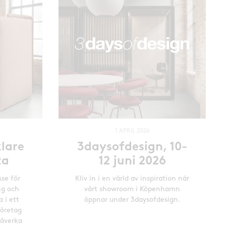
1 APRIL 2026
lare
3daysofdesign, 10-
ta
12 juni 2026
sse för
Kliv in i en värld av inspiration när
ng och
vårt showroom i Köpenhamn
a i ett
öppnar under 3daysofdesign.
företag
påverka