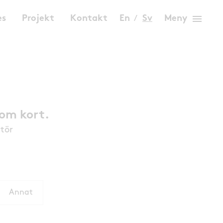
menu
es
Projekt
Kontakt
En
Sv
Meny
nom kort.
utör
Annat