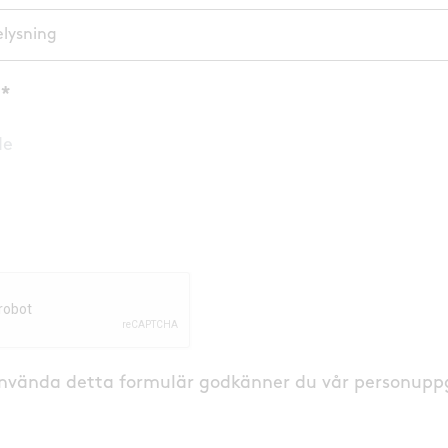
lysning
nvända detta formulär godkänner du
vår personuppg