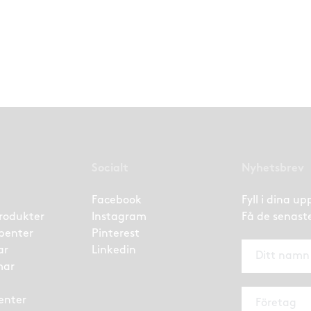
Socialt
Nyhetsbrev
Facebook
Fyll i dina u
rodukter
Instagram
Få de senast
benter
Pinterest
ar
Linkedin
mar
enter