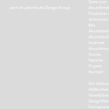
Tysta rum
part of
Lammhults Design Group
Akustikmö
Produkter
skrivtavlor
Bås
Akustikbel
Akustikbaf
Innertak
Akustiktav
Stories
Nyheter
Projekt
Kontakt
Om Abstra
Hållbarhet
Visselblås
Designfilos
Formgivar