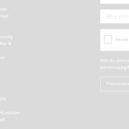
bler
 med
ysning
flar &
lor
När du prenu
personuppgif
Prenumer
cta
arfunktion
ofi
e