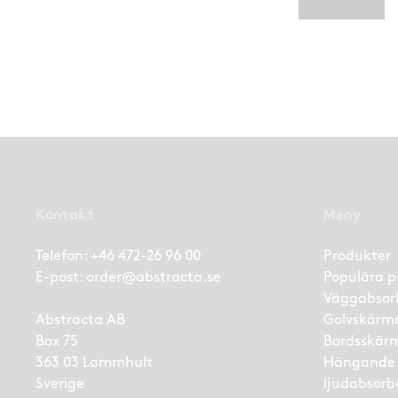
Kontakt
Meny
Telefon:
+46 472-26 96 00
Produkter
E-post:
order@abstracta.se
Populära p
Väggabsor
Abstracta AB
Golvskärm
Box 75
Bordsskär
363 03 Lammhult
Hängande
Sverige
ljudabsorb