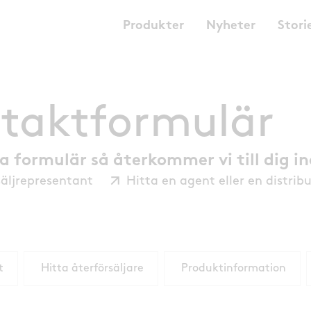
Produkter
Nyheter
Stori
taktformulär
tta formulär så återkommer vi till dig i
säljrepresentant
Hitta en agent eller en distrib
t
Hitta återförsäljare
Produktinformation