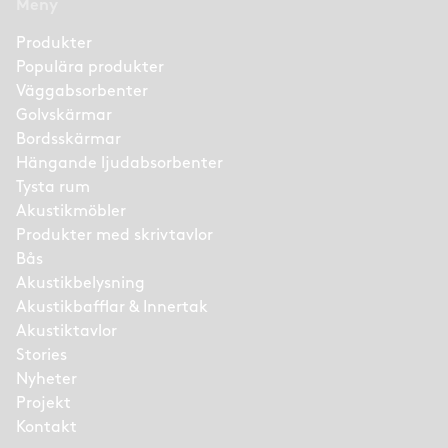
Meny
Produkter
Populära produkter
Väggabsorbenter
Golvskärmar
Bordsskärmar
Hängande ljudabsorbenter
Tysta rum
Akustikmöbler
Produkter med skrivtavlor
Bås
Akustikbelysning
Akustikbafflar & Innertak
Akustiktavlor
Stories
Nyheter
Projekt
Kontakt