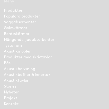
Meny
Produkter
Populära produkter
Väggabsorbenter
Golvskärmar
Bordsskärmar
Hängande ljudabsorbenter
Tysta rum
Akustikmöbler
Produkter med skrivtavlor
Bås
Akustikbelysning
Akustikbafflar & Innertak
Akustiktavlor
Stories
Nyheter
Projekt
Kontakt