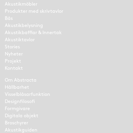
Akustikmöbler
Produkter med skrivtavlor
Bås
Akustikbelysning
Akustikbafflar & Innertak
Akustiktavlor
Stories
Nyheter
Projekt
Kontakt
Om Abstracta
Hållbarhet
Visselblåsarfunktion
Designfilosofi
Formgivare
Digitala objekt
Broschyrer
Akustikguiden