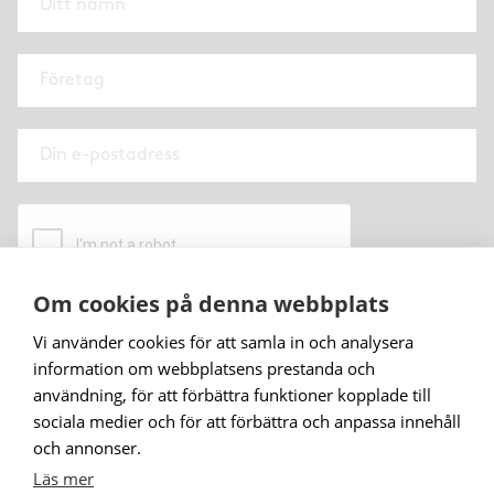
Om cookies på denna webbplats
När du prenumererar på vårt nyhetsbrev godkänner
Vi använder cookies för att samla in och analysera
du
vår personuppgiftspolicy
.
information om webbplatsens prestanda och
användning, för att förbättra funktioner kopplade till
Prenumerera
sociala medier och för att förbättra och anpassa innehåll
och annonser.
Läs mer