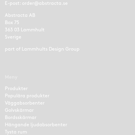
E-post:
order@abstracta.se
Abstracta AB
Box 75
363 03 Lammhult
Sverige
part of
Lammhults Design Group
Meny
Produkter
Populära produkter
Väggabsorbenter
Golvskärmar
Bordsskärmar
Hängande ljudabsorbenter
Tysta rum